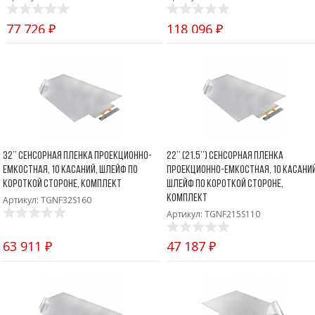
Боковые 
диагональю до 55
дюймов
77 726 ₽
118 096 ₽
Промышленные
мониторы для
жестового
управления
Промышленные
мониторы для
монтажа на стену
32’’ Сенсорная пленка проекционно-
22’’ (21.5’’) Сенсорная пленка
емкостная, 10 касаний, шлейф по
проекционно-емкостная, 10 касаний
короткой стороне, комплект
шлейф по короткой стороне,
комплект
Артикул: TGNF32S160
Артикул: TGNF215S110
63 911 ₽
47 187 ₽