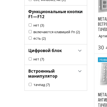
Функциональные кнопки
F1—F12
Мета
встр
нет
(3)
тачпа
включаются клавишей Fn
(2)
Арти
есть
(2)
30 
Цифровой блок
нет
(7)
Нов
Встроенный
манипулятор
тачпад
(7)
Мета
анти
тачпа