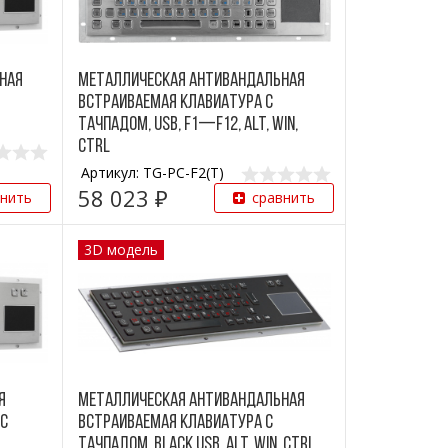
ная
Металлическая антивандальная
встраиваемая клавиатура с
тачпадом, USB, F1—F12, Alt, Win,
Ctrl
Артикул: TG-PC-F2(T)
58 023 ₽
внить
сравнить
3D модель
я
Металлическая антивандальная
 с
встраиваемая клавиатура с
тачпадом, black,USB, Alt, Win, Ctrl