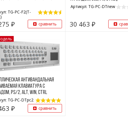
Артикул: TG-PC-DTnew
кул: TG-PC-F2(T-
)
275 ₽
30 463 ₽
сравнить
сра
модель
ллическая антивандальная
аиваемая клавиатура с
дом, PS/2, Alt, Win, Ctrl
кул: TG-PC-DTpc2
463 ₽
сравнить