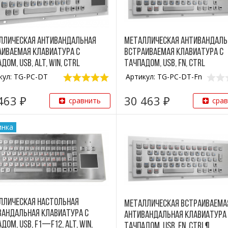
ллическая антивандальная
Металлическая антивандаль
аиваемая клавиатура с
встраиваемая клавиатура с
дом, USB, Alt, Win, Ctrl
тачпадом, USB, Fn, Ctrl
кул: TG-PC-DT
Артикул: TG-PC-DT-Fn
463 ₽
30 463 ₽
сравнить
сра
инка
ллическая настольная
Металлическая встраиваема
вандальная клавиатура с
антивандальная клавиатура
дом, USB, F1—F12, Alt, Win,
тачпадом, USB, Fn, Ctrl¶