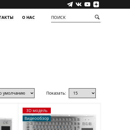
ТАКТЫ
О НАС
ПОИСК
УРЫ
ЕЩЁ
ёжные системы
Сенсорные пленки
фера
Промышленные компьютеры,
моноблоки и медиаустройства
Инфракрасные барьеры
Аксессуары
Прозрачные светодиодные экраны
Показать:
3D модель
Видеообзор