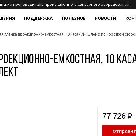
ийский производитель промышленного сенсорного оборудования
ШЕНИЯ
ПОДДЕРЖКА
ПОЛЕЗНОЕ
НОВОСТИ
КОН
ная пленка проекционно-емкостная, 10 касаний, шлейф по короткой сторо
НСОРНЫЕ ЭКРАНЫ
СФЕРЫ ПРИМЕНЕНИЯ ОБОРУДОВАНИЯ TOUCHGAMES
ПОДДЕРЖКА
СТАТЬИ
АНТИВАНДАЛЬНЫЕ КЛАВИАТ
И МАНИПУЛЯТОРЫ
оекционно-ёмкостные
Медицина
Подбор оборудования
База знаний
Плат
аны
Настольные клавиатуры
Ритейл
Техническая поддержка
Как сделать?
Соцс
проекционно-емкостная, 10 кас
истивные панели
Встраиваемые клавиатуры
ицины
Транспорт и навигация
Доставка
Опросы и тесты
стические (ПАВ) экраны
Клавиатуры с трекболом
лект
Государственный сектор
Драйверы
Просто почитать
ракрасные экраны и
Клавиатуры с тачпадом
Часто задаваемые вопросы
мки
Антивандальные манипуляторы
Цифровые клавиатуры
Боковые кнопки
77 726 ₽
Отправит