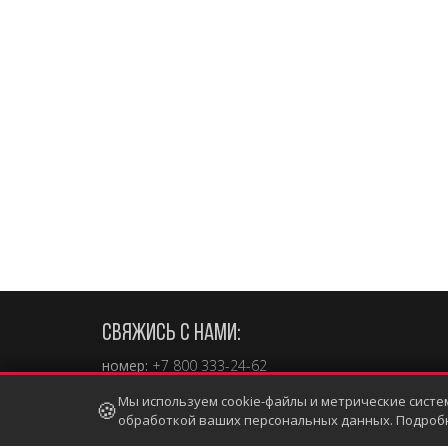
СВЯЖИСЬ С НАМИ:
номер:
+7 800 333-24-62
e-mail:
sales@touchgames.ru
Мы используем cookie-файлы и метрические систе
🍪
Telegram
,
Viber
,
WhatsApp +7 (902) 862-19-80
обработкой ваших персональных данных. Подроб