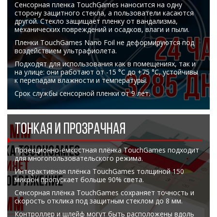
Сенсорная пленка TouchGames наносится на одну
сторону защитного стекла, а пользователи касаются
другой. Стекло защищает пленку от вандализма,
механических повреждений и осадков, влаги и пыли.
Пленки TouchGames Nano Foil не деформируются под
воздействием ультрафиолета.
Подходят для использования как в помещениях, так и
на улице: они работают от -15 °C до +75 °C, устойчивы
к перепадам влажности и температуры.
Срок службы сенсорной пленки от 9 лет.
ТОНКАЯ И ПРОЗРАЧНАЯ
Проекционно-ёмкостная плёнка TouchGames подходит
для многопользовательского режима.
Интерактивная плёнка TouchGames толщиной 150
микрон пропускает больше 90% света.
Сенсорная плёнка TouchGames сохраняет точность и
скорость отклика под защитным стеклом до 8 мм.
Контроллер и шлейф могут быть расположены вдоль