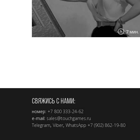
7 мин.
СВЯЖИСЬ С НАМИ:
номер:
+7 800 333-24-62
e-mail:
sales@touchgames.ru
Telegram
,
Viber
,
WhatsApp +7 (902) 862-19-80