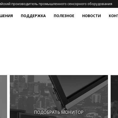
ийский производитель промышленного сенсорного оборудования
ШЕНИЯ
ПОДДЕРЖКА
ПОЛЕЗНОЕ
НОВОСТИ
КОН
НСОРНЫЕ ЭКРАНЫ
СФЕРЫ ПРИМЕНЕНИЯ ОБОРУДОВАНИЯ TOUCHGAMES
ПОДДЕРЖКА
СТАТЬИ
АНТИВАНДАЛЬНЫЕ КЛАВИАТ
И МАНИПУЛЯТОРЫ
оекционно-ёмкостные
Медицина
Подбор оборудования
База знаний
Плат
аны
Настольные клавиатуры
Ритейл
Техническая поддержка
Как сделать?
Соцс
истивные панели
Встраиваемые клавиатуры
ицины
Транспорт и навигация
Доставка
Опросы и тесты
стические (ПАВ) экраны
Клавиатуры с трекболом
Государственный сектор
Драйверы
Просто почитать
ракрасные экраны и
Клавиатуры с тачпадом
Часто задаваемые вопросы
мки
Антивандальные манипуляторы
Цифровые клавиатуры
Боковые кнопки
ПОДОБРАТЬ МОНИТОР