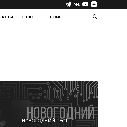
ТАКТЫ
О НАС
ПОИСК
УРЫ
ЕЩЁ
ёжные системы
Сенсорные пленки
фера
Промышленные компьютеры,
моноблоки и медиаустройства
Инфракрасные барьеры
Аксессуары
Прозрачные светодиодные экраны
НОВОГОДНИЙ ТЕСТ