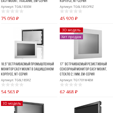
Easy Mount, 1 касание, EM-серия
корпусе, NT-серия
Артикул: TG6L185EM
Артикул: TG6L185OFRZ
75 050 ₽
45 920 ₽
3D модель
Хит продаж
18,5" Встраиваемый промышленный
17’’ Встраиваемый резистивный
монитор Easy Mount в защищенном
сенсорный монитор Easy Mount,
корпусе, NT-серия
стекло 2,1 мм, EM-серия
Артикул: TG6L185RZ
Артикул: TG1701W4EM
54 563 ₽
62 468 ₽
3D модель