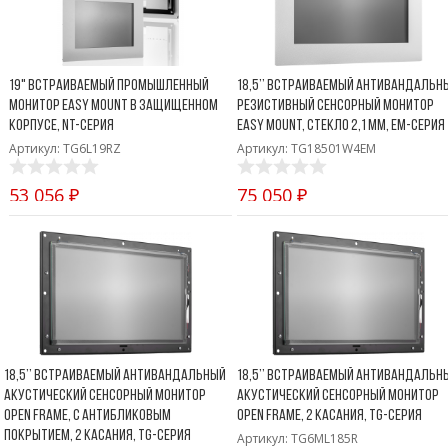
Боковые 
диагональю до 55
дюймов
Промышленные
мониторы для
19" Встраиваемый промышленный
18,5’’ Встраиваемый антивандальн
жестового
монитор Easy Mount в защищенном
резистивный сенсорный монитор
управления
корпусе, NT-серия
Easy Mount, стекло 2,1 мм, EM-серия
Промышленные
Артикул: TG6L19RZ
Артикул: TG18501W4EM
мониторы для
монтажа на стену
53 056 ₽
75 050 ₽
18,5’’ Встраиваемый антивандальный
18,5’’ Встраиваемый антивандальн
акустический сенсорный монитор
акустический сенсорный монитор
Open Frame, с антибликовым
Open Frame, 2 касания, TG-серия
покрытием, 2 касания, TG-серия
Артикул: TG6ML185R