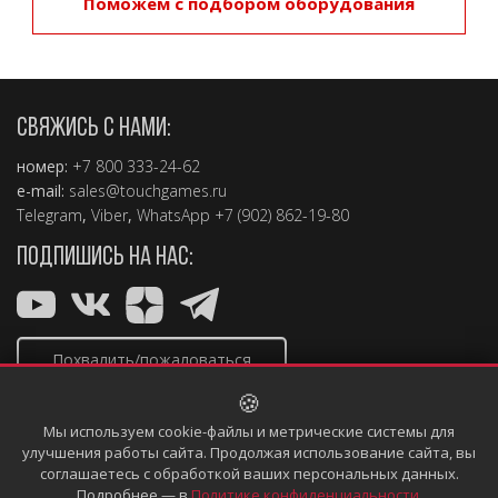
Поможем с подбором оборудования
СВЯЖИСЬ С НАМИ:
номер:
+7 800 333-24-62
e-mail:
sales@touchgames.ru
Telegram
,
Viber
,
WhatsApp +7 (902) 862-19-80
ПОДПИШИСЬ НА НАС:
Похвалить/пожаловаться
🍪
Мы используем cookie-файлы и метрические системы для
улучшения работы сайта. Продолжая использование сайта, вы
соглашаетесь с обработкой ваших персональных данных.
Copyright © 2004 – 2026, TouchGames
Подробнее — в
Политике конфиденциальности
.