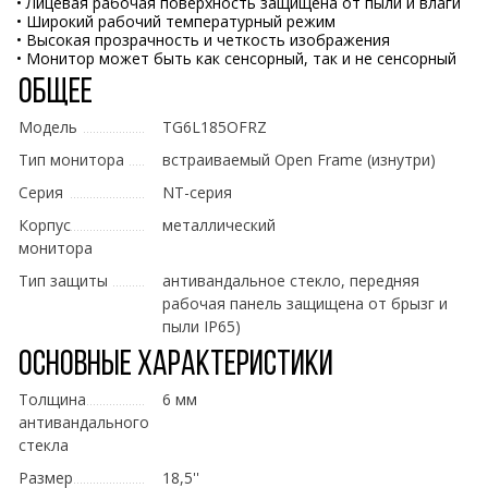
• Лицевая рабочая поверхность защищена от пыли и влаги
• Широкий рабочий температурный режим
• Высокая прозрачность и четкость изображения
• Монитор может быть как сенсорный, так и не сенсорный
Общее
Модель
TG6L185OFRZ
Тип монитора
встраиваемый Open Frame (изнутри)
Серия
NT-серия
Корпус
металлический
монитора
Тип защиты
антивандальное стекло, передняя
рабочая панель защищена от брызг и
пыли IP65)
Основные характеристики
Толщина
6 мм
антивандального
стекла
Размер
18,5''