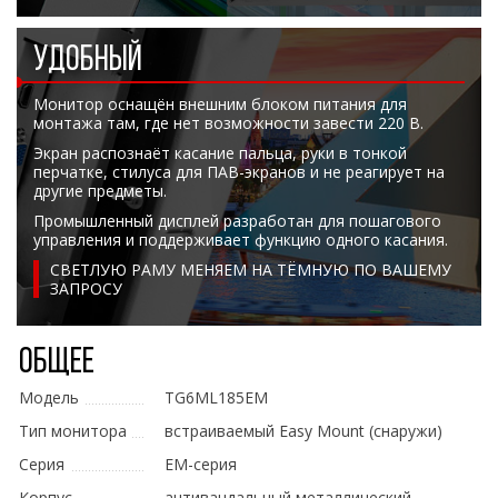
УДОБНЫЙ
Монитор оснащён внешним блоком питания для
монтажа там, где нет возможности завести 220 В.
Экран распознаёт касание пальца, руки в тонкой
перчатке, стилуса для ПАВ-экранов и не реагирует на
другие предметы.
Промышленный дисплей разработан для пошагового
управления и поддерживает функцию одного касания.
СВЕТЛУЮ РАМУ МЕНЯЕМ НА ТЁМНУЮ ПО ВАШЕМУ
ЗАПРОСУ
Общее
Модель
TG6ML185EM
Тип монитора
встраиваемый Easy Mount (снаружи)
Серия
EM-серия
Корпус
антивандальный металлический