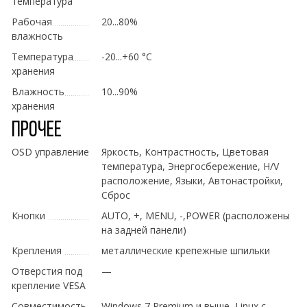
температура
Рабочая
20...80%
влажность
Температура
-20...+60 °C
хранения
Влажность
10...90%
хранения
Прочее
OSD управление
Яркость, Контрастность, Цветовая
температура, Энергосбережение, H/V
расположение, Языки, Автонастройки,
Сброс
Кнопки
AUTO, +, MENU, -,POWER (расположены
на задней панели)
Крепления
металлические крепежные шпильки
Отверстия под
—
крепление VESA
Совместимость
Windows 7 Premium и выше, Linux с