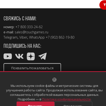
СВЯЖИСЬ С НАМИ:
номер:
+7 800 333-24-62
e-mail:
sales@touchgames.ru
Telegram
,
Viber
,
WhatsApp +7 (902) 862-19-80
ПОДПИШИСЬ НА НАС:
Похвалить/пожаловаться
🍪
Мы используем cookie-файлы и метрические системы для
улучшения работы сайта. Продолжая использование сайта, вы
Copyright © 2004 – 2026, TouchGames
соглашаетесь с обработкой ваших персональных данных.
Политика конфиденциальности
Информация, размещённая
Подробнее — в
Политике конфиденциальности
.
на сайте, не является публичной офертой