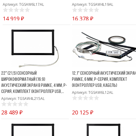
Боковые 
диагональю до 55
Артикул: TGSAW6L17AL
Артикул: TGSAW4L19AL
дюймов
14 919 ₽
16 378 ₽
Промышленные
мониторы для
жестового
управления
Промышленные
мониторы для
монтажа на стену
22" (21,5) Сенсорный
12,1" Сенсорный акустический экран
широкоформатный (16:9)
рамке, 6 мм, P-серия, комплект
акустический экран в рамке, 4 мм, P-
(контроллер USB, кабель)
серия, комплект (контроллер USB,
Артикул: TGSAW6L12AL
кабель)
Артикул: TGSAW4L215AL
28 489 ₽
20 125 ₽