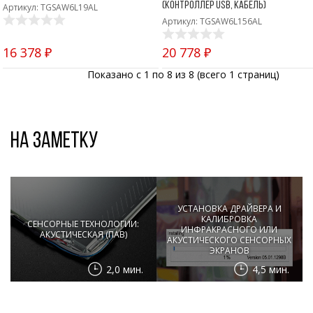
(контроллер USB, кабель)
Артикул: TGSAW6L19AL
Артикул: TGSAW6L156AL
16 378 ₽
20 778 ₽
Показано с 1 по 8 из 8 (всего 1 страниц)
На заметку
УСТАНОВКА ДРАЙВЕРА И
КАЛИБРОВКА
СЕНСОРНЫЕ ТЕХНОЛОГИИ:
ИНФРАКРАСНОГО ИЛИ
АКУСТИЧЕСКАЯ (ПАВ)
АКУСТИЧЕСКОГО СЕНСОРНЫХ
ЭКРАНОВ
2,0 мин.
4,5 мин.