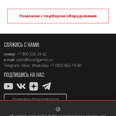
Поможем с подбором оборудования
СВЯЖИСЬ С НАМИ:
номер:
+7 800 333-24-62
e-mail:
sales@touchgames.ru
Telegram
,
Viber
,
WhatsApp +7 (902) 862-19-80
ПОДПИШИСЬ НА НАС:
Похвалить/пожаловаться
🍪
Мы используем cookie-файлы и метрические системы для