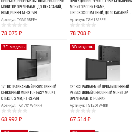
проекционно-емкостный сенсорный
проекционно-ёмкостный сенсорны
монитор Open Frame, до 10 касаний,
монитор Open Frame,
HDMI, PureFlat-серия
широкоформатный, до 10 касаний,
DVI, PureFlat-серия
Артикул: TGM15RPEH
Артикул: TGM185RPE
78 075 ₽
78 708 ₽
3D модель
3D модель
17'' Встраиваемый резистивный
12’’ Встраиваемый промышленный
сенсорный монитор Easy Mount,
резистивный сенсорный монитор
стекло 3 мм, RT-серия
Open Frame, KT-серия
Артикул: TG1701W4RRH
Артикул: TG1201W4RR
68 992 ₽
67 514 ₽