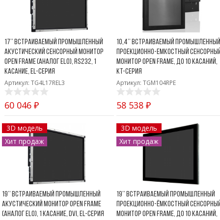
Боковые 
диагональю до 55
дюймов
Промышленные
мониторы для
17’’ Встраиваемый промышленный
10,4’’ Встраиваемый промышленны
жестового
акустический сенсорный монитор
проекционно-емкостный сенсорны
управления
Open Frame (аналог ELO), RS232, 1
монитор Open Frame, до 10 касаний,
Промышленные
касание, EL-серия
KT-серия
мониторы для
Артикул: TG4L17REL3
Артикул: TGM104RPE
монтажа на стену
60 046 ₽
58 538 ₽
3D модель
3D модель
Хит продаж
Хит продаж
19’’ Встраиваемый промышленный
19’’ Встраиваемый промышленный
акустический монитор Open Frame
проекционно-ёмкостный сенсорны
(аналог ELO), 1 касание, DVI, EL-серия
монитор Open Frame, до 10 касаний,