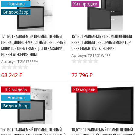
Новинка
Хит продаж
Видеообзор
17’’ Встраиваемый промышленный
15’’ Встраиваемый промышленный
проекционно-ёмкостный сенсорный
резистивный сенсорный монитор
монитор Open Frame, до 10 касаний,
Open Frame, DVI, KT-серия
PureFlat-серия, HDMI
Артикул: TG1501W4RR
Артикул: TGM17RPEH
68 242 ₽
72 796 ₽
3D модель
3D модель
Новинка
Видеообзор
15’’ Встраиваемый промышленный
18,5’’ Встраиваемый прмышленный