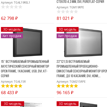
стекло 4,3 мм, DVI, PureFlat-серия
Артикул: TG4L19REL1
Артикул: TGM19RPE
62 798 ₽
81 021 ₽
3D модель
3D модель
Хит продаж
Хит продаж
15’’ Встраиваемый промышленный
22"(21,5) Встраиваемый
акустический сенсорный монитор
промышленный проекционно-
Open Frame, 1 касание, USB, DVI, KT-
емкостный сенсорный монитор Ope
серия
Frame, до 10 касаний, DVI, HDMI,
PureFlat-серия
Артикул: TG4L15R
Артикул: TGM215RPE
68 433 ₽
96 165 ₽
3D модель
3D модель