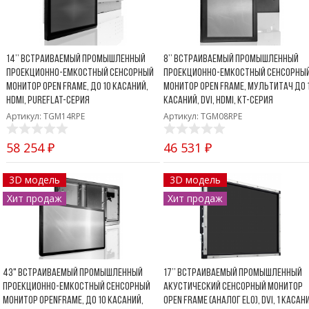
Боковые 
диагональю до 55
дюймов
Промышленные
мониторы для
14’’ Встраиваемый промышленный
8’’ Встраиваемый промышленный
жестового
проекционно-емкостный сенсорный
проекционно-емкостный сенсорны
управления
монитор Open Frame, до 10 касаний,
монитор Open Frame, мультитач до 
Промышленные
HDMI, PureFlat-серия
касаний, DVI, HDMI, KT-серия
мониторы для
Артикул: TGM14RPE
Артикул: TGM08RPE
монтажа на стену
58 254 ₽
46 531 ₽
3D модель
3D модель
Хит продаж
Хит продаж
43" Встраиваемый промышленный
17’’ Встраиваемый промышленный
проекционно-емкостный сенсорный
акустический сенсорный монитор
монитор OpenFrame, до 10 касаний,
Open Frame (аналог ELO), DVI, 1 касани