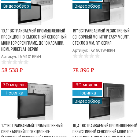
Видеообзор
Видеообзор
10,1’’ Встраиваемый промышленный
19'' Встраиваемый резистивный
проекционно-емкостный сенсорный
сенсорный монитор Easy Mount,
монитор Open Frame, до 10 касаний,
стекло 3 мм, RT-серия
HDMI, PureFlat-серия
Артикул: TG1901W4RRH
Артикул: TGM101RPEH
58 538 ₽
78 896 ₽
3D модель
3D модель
Новинка
Новинка
Видеообзор
17'' Встраиваемый промышленный
10,4’’ Встраиваемый промышленны
сверхъяркий проекционно-
резистивный сенсорный монитор