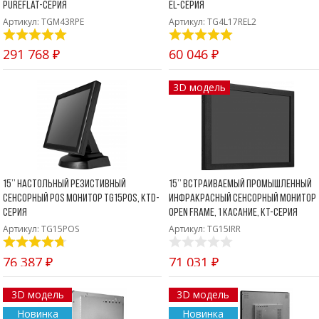
PureFlat-серия
EL-серия
Артикул: TGM43RPE
Артикул: TG4L17REL2
291 768 ₽
60 046 ₽
3D модель
15’’ Настольный резистивный
15’’ Встраиваемый промышленный
сенсорный POS монитор TG15POS, KTD-
инфракрасный сенсорный монитор
серия
Open Frame, 1 касание, KT-серия
Артикул: TG15POS
Артикул: TG15IRR
76 387 ₽
71 031 ₽
3D модель
3D модель
Новинка
Новинка