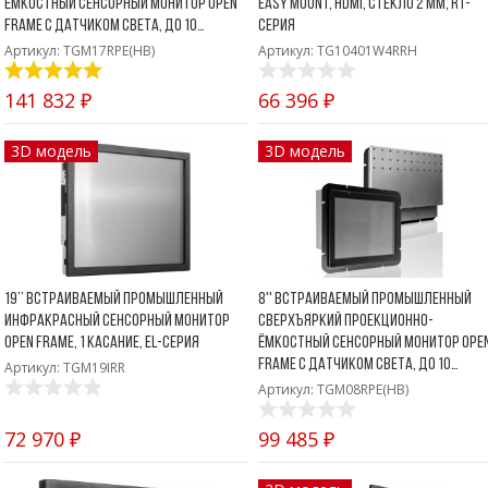
ёмкостный сенсорный монитор Open
Easy Mount, HDMI, стекло 2 мм, RT-
Frame с датчиком света, до 10
серия
касаний, PureFlat-серия
Артикул: TGM17RPE(HB)
Артикул: TG10401W4RRH
141 832 ₽
66 396 ₽
3D модель
3D модель
19’’ Встраиваемый промышленный
8'' Встраиваемый промышленный
инфракрасный сенсорный монитор
сверхъяркий проекционно-
Open Frame, 1 касание, EL-серия
ёмкостный сенсорный монитор Ope
Frame с датчиком света, до 10
Артикул: TGM19IRR
касаний, PureFlat-серия
Артикул: TGM08RPE(HB)
72 970 ₽
99 485 ₽