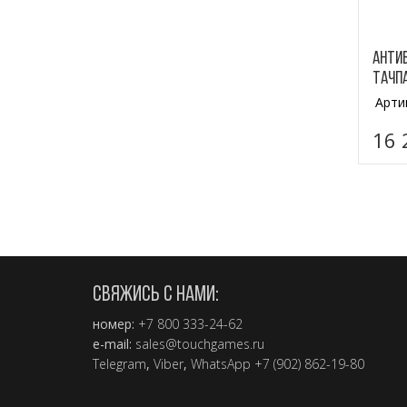
Анти
тачпа
Арти
16 
СВЯЖИСЬ С НАМИ:
номер:
+7 800 333-24-62
e-mail:
sales@touchgames.ru
Telegram
,
Viber
,
WhatsApp +7 (902) 862-19-80