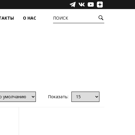
ТАКТЫ
О НАС
ПОИСК
УРЫ
ЕЩЁ
ёжные системы
Сенсорные пленки
фера
Промышленные компьютеры,
моноблоки и медиаустройства
Инфракрасные барьеры
Аксессуары
Прозрачные светодиодные экраны
Показать: