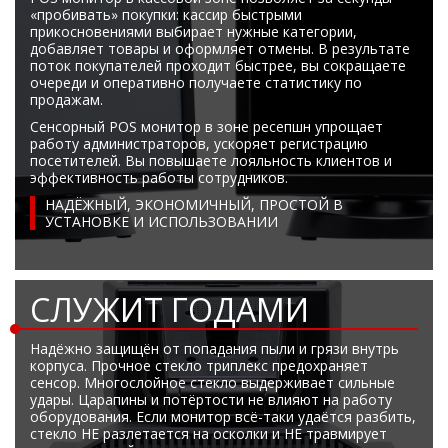
Боковые 
диагональю до 55
«пробивать» покупки: кассир быстрыми
прикосновениями выбирает нужные категории,
дюймов
добавляет товары и оформляет отмены. В результате
Промышленные
поток покупателей проходит быстрее, вы сокращаете
мониторы для
очереди и оперативно получаете статистику по
жестового
продажам.
управления
Сенсорный POS монитор в зоне ресепшн упрощает
Промышленные
работу администраторов, ускоряет регистрацию
мониторы для
посетителей. Вы повышаете лояльность клиентов и
эффективность работы сотрудников.
монтажа на стену
НАДЁЖНЫЙ, ЭКОНОМИЧНЫЙ, ПРОСТОЙ В
УСТАНОВКЕ И ИСПОЛЬЗОВАНИИ
СЛУЖИТ ГОДАМИ
Надёжно защищён от попадания пыли и грязи внутрь
корпуса. Прочное стекло триплекс предохраняет
сенсор. Многослойное стекло выдерживает сильные
удары. Царапины и потёртости не влияют на работу
оборудования. Если монитор всё-таки удаётся разбить,
стекло НЕ разлетается на осколки и НЕ травмирует