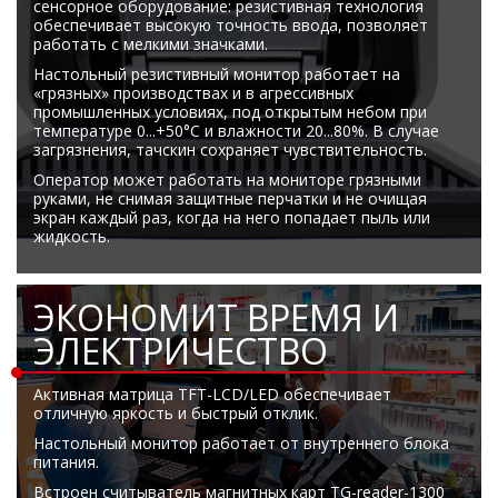
сенсорное оборудование: резистивная технология
обеспечивает высокую точность ввода, позволяет
работать с мелкими значками.
Настольный резистивный монитор работает на
«грязных» производствах и в агрессивных
промышленных условиях, под открытым небом при
температуре 0...+50°C и влажности 20...80%. В случае
загрязнения, тачскин сохраняет чувствительность.
Оператор может работать на мониторе грязными
руками, не снимая защитные перчатки и не очищая
экран каждый раз, когда на него попадает пыль или
жидкость.
ЭКОНОМИТ ВРЕМЯ И
ЭЛЕКТРИЧЕСТВО
Активная матрица TFT-LCD/LED обеспечивает
отличную яркость и быстрый отклик.
Настольный монитор работает от внутреннего блока
питания.
Встроен считыватель магнитных карт TG-reader-1300