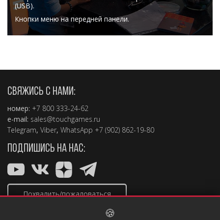
(USB).
Кнопки меню на передней панели.
СВЯЖИСЬ С НАМИ:
номер:
+7 800 333-24-62
e-mail:
sales@touchgames.ru
Telegram
,
Viber
,
WhatsApp +7 (902) 862-19-80
ПОДПИШИСЬ НА НАС:
Похвалить/пожаловаться
🍪