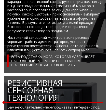
карандаша, пластиковой карты, руки в перчатке, пальца
Боковые 
диагональю до 55
и т.д. Поэтому настольный резистивный монитор в
дюймов
кассовой зоне позволяет за секунды «пробивать»
покупки: кассир быстрыми прикосновениями выбирает
Промышленные
нужные категории, добавляет товары и оформляет
мониторы для
отмены. В результате поток покупателей проходит
жестового
быстрее, вы сокращаете очереди и оперативно
управления
получаете статистику по продажам.
Промышленные
Настольный сенсорный монитор в зоне ресепшен
мониторы для
упрощает работу администраторов, ускоряет
монтажа на стену
регистрацию посетителей. Вы повышаете лояльность
клиентов и эффективность работы сотрудников.
ЕСТЬ ПОДСТАВКА-НОГА, КОТОРАЯ УДЕРЖИВАЕТ
НАСТОЛЬНЫЙ POS МОНИТОР В ОДНОМ
ПОЛОЖЕНИИ И НЕ ДАЁТ СКОЛЬЗИТЬ.
РЕЗИСТИВНАЯ
СЕНСОРНАЯ
ТЕХНОЛОГИЯ
Вам не обязательно «перепрошивать» интерфейс под