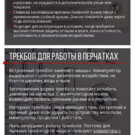
Боковые 
коррозии. не нуждается в дополнительном уходе или
диагональю до 55
покраске.
дюймов
Символы на клавишах врезаны лазерной гравировкой с
применением стойкой краски. Они не стираются даже через
Промышленные
годы использования.
мониторы для
Подходит для эксплуатации в условиях, когда требуются
жестового
высокие степени защиты от пыли и влаги, износостойкость,
управления
устойчивость к механическим воздействиям.
Промышленные
мониторы для
монтажа на стену
ТРЕКБОЛ ДЛЯ РАБОТЫ В ПЕРЧАТКАХ
Встроенный трекбол заменяет «мышь». Манипулятор
выдерживает сильные физические воздействия, не
боится царапин, воды и пыли.
Эргономичная форма трекбола помогает ослабить
давление на запястье. С манипулятором можно
взаимодействовать грязными руками и в перчатках.
Материал трекбола - нержавеющая сталь. Он крепкий и
прочный: даже если ударить по устройству молотком,
манипулятор продолжит работать.
Пыль затрудняет работу трекбола. Поэтому для
пыльных производств чаще используют
клавиатуры с