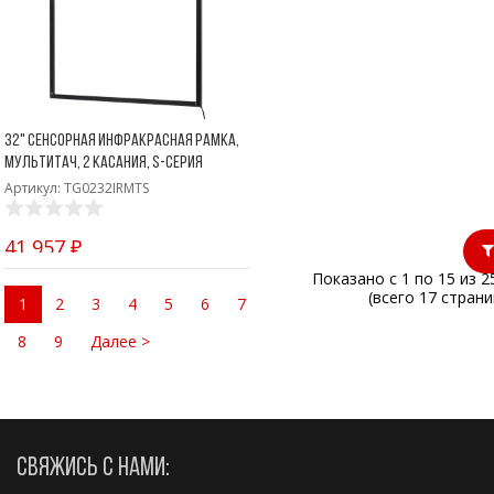
32" Сенсорная инфракрасная рамка,
мультитач, 2 касания, S-серия
Артикул: TG0232IRMTS
41 957 ₽
Показано с 1 по 15 из 2
(всего 17 страни
1
2
3
4
5
6
7
8
9
Далее >
СВЯЖИСЬ С НАМИ: