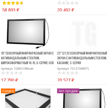
Боковые 
диагональю до 55
дюймов
58 893 ₽
20 492 ₽
Промышленные
мониторы для
жестового
управления
Промышленные
мониторы для
монтажа на стену
19" Сенсорный инфракрасный экран с
22" (21,5) Сенсорный инфракрасный
антивандальным стеклом,
экран с антивандальным стеклом, 
широкоформатный 16:10, G-серия, USB
касание, S-серия
Артикул: TGIRG19Wusb
Артикул: TG1215IRMTS
17 790 ₽
20 527 ₽
Скидка
Хит продаж