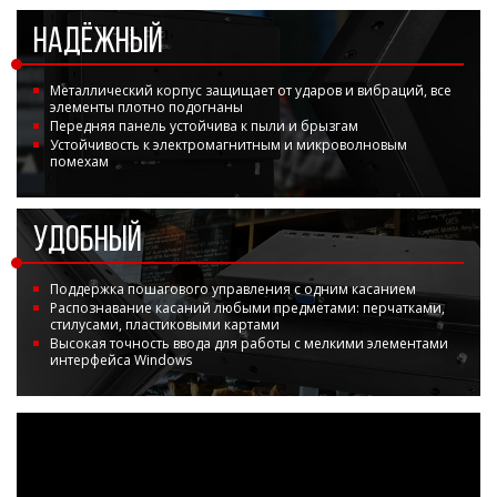
Боковые 
диагональю до 55
дюймов
НАДЁЖНЫЙ
Промышленные
мониторы для
Металлический корпус защищает от ударов и вибраций, все
жестового
элементы плотно подогнаны
управления
Передняя панель устойчива к пыли и брызгам
Устойчивость к электромагнитным и микроволновым
Промышленные
помехам
мониторы для
монтажа на стену
УДОБНЫЙ
Поддержка пошагового управления с одним касанием
Распознавание касаний любыми предметами: перчатками,
стилусами, пластиковыми картами
Высокая точность ввода для работы с мелкими элементами
интерфейса Windows