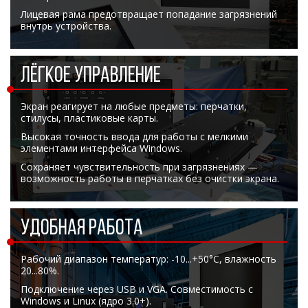
Боковые 
диагональю до 55
Лицевая рама предотвращает попадание загрязнений
дюймов
внутрь устройства.
Промышленные
мониторы для
жестового
ЛЁГКОЕ УПРАВЛЕНИЕ
управления
Промышленные
Экран реагирует на любые предметы: перчатки,
мониторы для
стилусы, пластиковые карты.
монтажа на стену
Высокая точность ввода для работы с мелкими
элементами интерфейса Windows.
Сохраняет чувствительность при загрязнениях —
возможность работы в перчатках без очистки экрана.
УДОБНАЯ РАБОТА
Рабочий диапазон температур: -10...+50°C, влажность
20...80%.
Подключение через USB и VGA. Совместимость с
Windows и Linux (ядро 3.0+).