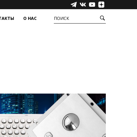
ТАКТЫ
О НАС
ПОИСК
УРЫ
ЕЩЁ
ёжные системы
Сенсорные пленки
фера
Промышленные компьютеры,
моноблоки и медиаустройства
Инфракрасные барьеры
Аксессуары
Прозрачные светодиодные экраны