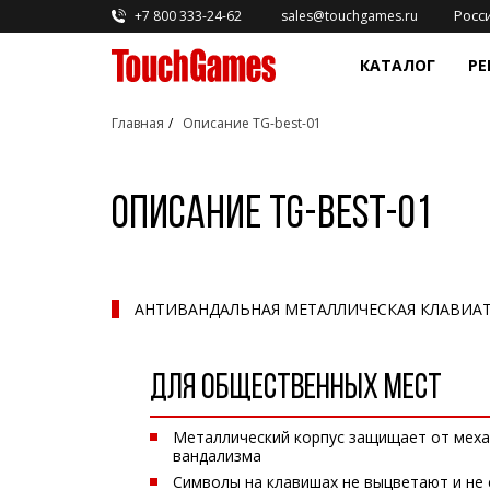
Росс
+7 800 333-24-62
sales@touchgames.ru
КАТАЛОГ
РЕ
Главная
Описание TG-best-01
ПРОМЫШЛЕННЫЕ МОНИТОРЫ И
СЕ
ДИСПЛЕИ
Производство и промышленность
Пр
Встраиваемые промышленные
экр
Музеи и выставки
мониторы EasyMount
Описание TG-best-01
Рез
Девять причин выбрать touchgames для мед
Встраиваемые промышленные
Аку
мониторы OpenFrame
HoReCa
Инф
Сверхъяркие промышленные
ра
мониторы
АНТИВАНДАЛЬНАЯ МЕТАЛЛИЧЕСКАЯ КЛАВИАТ
Антивандальные мониторы с
большой диагональю до 55
дюймов
ДЛЯ ОБЩЕСТВЕННЫХ МЕСТ
Промышленные мониторы для
жестового управления
Металлический корпус защищает от меха
Промышленные мониторы для
вандализма
монтажа на стену
Символы на клавишах не выцветают и не