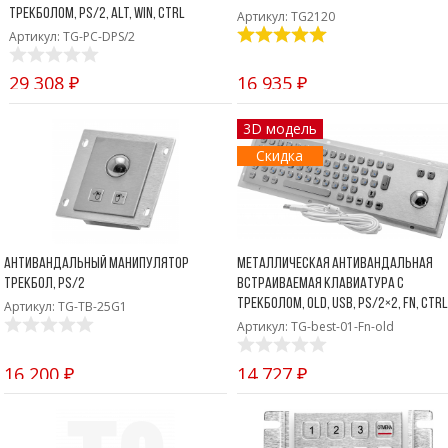
Боковые 
диагональю до 55
трекболом, PS/2, Alt, Win, Ctrl
Артикул: TG2120
дюймов
Артикул: TG-PC-DPS/2
Промышленные
мониторы для
29 308 ₽
16 935 ₽
жестового
управления
3D модель
Промышленные
Скидка
мониторы для
монтажа на стену
Антивандальный манипулятор
Металлическая антивандальная
трекбол, PS/2
встраиваемая клавиатура с
трекболом, old, USB, PS/2×2, Fn, Ctrl
Артикул: TG-TB-25G1
Артикул: TG-best-01-Fn-old
16 200 ₽
14 727 ₽