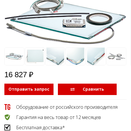
Боковые 
диагональю до 55
дюймов
Промышленные
мониторы для
жестового
управления
Промышленные
мониторы для
монтажа на стену
16 827 ₽
Отправить запрос
  Сравнить
Оборудование от российского производителя
Гарантия на весь товар от 12 месяцев
Бесплатная доставка*