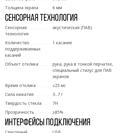
Толщина экрана
6 мм
Сенсорная технология
Сенсорная
акустическая (ПАВ)
технология
Количество
1 касание
поддерживаемых
касаний
Объект отклика
рука, рука в тонкой перчатке,
специальный стилус для ПАВ
экранов
Время отклика
≤25 мс
Сила нажатия
3...7 г
Твёрдость стекла
7H
Прозрачность
≥85%
Интерфейсы подключения
Сенсорный
USB