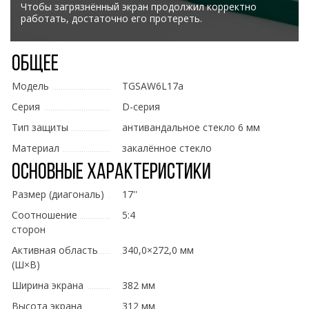
Чтобы загрязнённый экран продолжил корректно
работать, достаточно его протереть.
Общее
Модель
TGSAW6L17a
Серия
D-серия
Тип защиты
антивандальное стекло 6 мм
Материал
закалённое стекло
Основные характеристики
Размер (диагональ)
17''
Соотношение
5:4
сторон
Активная область
340,0×272,0 мм
(Ш×В)
Ширина экрана
382 мм
Высота экрана
312 мм