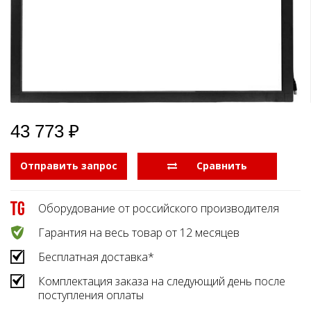
Боковые 
диагональю до 55
дюймов
Промышленные
мониторы для
жестового
управления
Промышленные
мониторы для
монтажа на стену
43 773 ₽
Отправить запрос
  Сравнить
Оборудование от российского производителя
Гарантия на весь товар от 12 месяцев
Бесплатная доставка*
Комплектация заказа на следующий день после
поступления оплаты