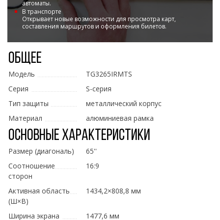
автоматы.
В транспорте
Открывает новые возможности для просмотра карт,
составления маршрутов и оформления билетов.
Общее
Модель
TG3265IRMTS
Серия
S-серия
Тип защиты
металлический корпус
Материал
алюминиевая рамка
Основные характеристики
Размер (диагональ)
65''
Соотношение
16:9
сторон
Активная область
1434,2×808,8 мм
(Ш×В)
Ширина экрана
1477,6 мм