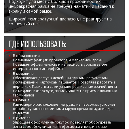
Подходит для мест с большой проходимостью —
инфракрасная
рамка не требует нажатий и касания к
экрану и самой рамке.
Широкий температурный диапазон, не реагирует на
солнечный свет
ГДЕ ИСПОЛЬЗОВАТЬ:
В образовании
Совмещает функции проектора и маркерной доски.
Повышает эффективность и наглядность уроков за счёт
интерактивного интерфейса.
В медицине
Обеспечивает доступ к лечебным планам, результатам
исследований, карточкам пациентов. Позволяет работать в
перчатках. Пациенты сами узнают расписание врачей, цены
на медицинские услуги, записываются на прием с помощью
терминалов
В HoReCa
Равномерно распределяет нагрузку на персонал, ускоряет
обработку заказов и минимизируют время ожидания для
клиентов.
В ритейле
Упрощает оформление покупок, позволяет оборудовать
зоны самообслуживания, инфокиоски и вендинговые