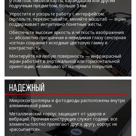
углом пластиковой карты, карандашом или другим
подручным предметом, больше 3 мм.
Упростите и ускорьте работу с интерфейсом:
скролльте, перелистывайте, меняйте масштаб — экран
поддерживает интуитивно понятные жесты.
Обеспечьте высокие яркость и чёткость изображения
— абсолютно прозрачная и невидимая глазу сенсорная
«сетка» сохраняет исходные цветовую гамму и
контрастность.
Монтируйте на любую поверхность — инфракрасный
экран работает в вертикальной или горизонтальной
ориентации, независимо от материала покрытия.
НАДЕЖНЫЙ
Микроконтроллеры и фотодиоды расположены внутри
алюминиевой рамки.
Металлический корпус защищает от ударов и
вибраций. Прочная конструкция служит годами, все
элементы плотно прилегают друг к другу, корпус не
«рассыпается».