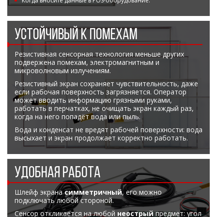
Когда вносите данные в POS-оборудование.
УСТОЙЧИВЫЙ К ПОМЕХАМ
Резистивная сенсорная технология меньше других
подвержена помехам, электромагнитным и
микроволновым излучениям.
Резистивный экран сохраняет чувствительность, даже
если рабочая поверхность загрязняется. Оператор
может вводить информацию грязными руками,
работать в перчатках, не очищать экран каждый раз,
когда на него попадёт вода или пыль.
Вода и конденсат не вредят рабочей поверхности: вода
высыхает и экран продолжает корректно работать.
УДОБНАЯ РАБОТА
Шлейф экрана
симметричный
, его можно
подключать любой стороной.
Сенсор откликается на любой
неострый
предмет: угол