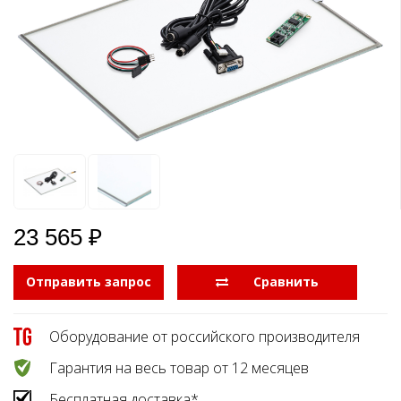
Боковые 
диагональю до 55
дюймов
Промышленные
мониторы для
жестового
управления
Промышленные
мониторы для
монтажа на стену
23 565 ₽
Отправить запрос
  Сравнить
Оборудование от российского производителя
Гарантия на весь товар от 12 месяцев
Бесплатная доставка*