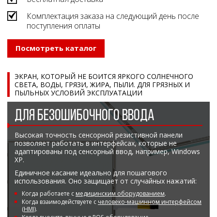
Комплектация заказа на следующий день после
поступления оплаты
Посмотреть каталог
ЭКРАН, КОТОРЫЙ НЕ БОИТСЯ ЯРКОГО СОЛНЕЧНОГО
СВЕТА, ВОДЫ, ГРЯЗИ, ЖИРА, ПЫЛИ. ДЛЯ ГРЯЗНЫХ И
ПЫЛЬНЫХ УСЛОВИЙ ЭКСПЛУАТАЦИИ
ДЛЯ БЕЗОШИБОЧНОГО ВВОДА
Высокая точность сенсорной резистивной панели
позволяет работать в интерфейсах, которые не
адаптированы под сенсорный ввод, например, Windows
XP.
Единичное касание идеально для пошагового
использования. Оно защищает от случайных нажатий:
Когда работаете с
медицинским оборудованием
.
Когда взаимодействуете с
человеко-машинном интерфейсом
(HMI)
.