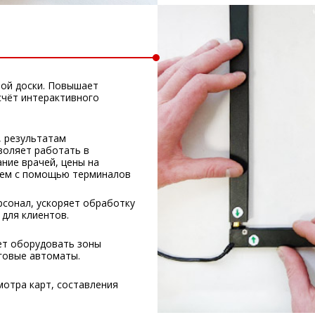
ой доски. Повышает
счёт интерактивного
, результатам
воляет работать в
ние врачей, цены на
рием с помощью терминалов
рсонал, ускоряет обработку
для клиентов.
ет оборудовать зоны
говые автоматы.
отра карт, составления