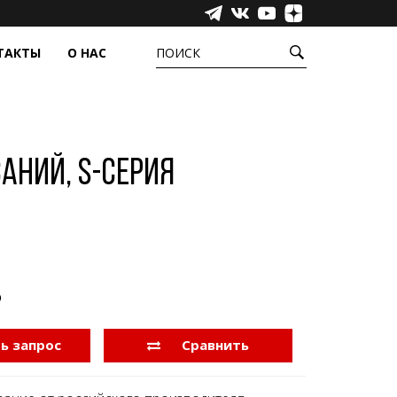
ТАКТЫ
О НАС
ПОИСК
УРЫ
ЕЩЁ
ёжные системы
Сенсорные пленки
фера
Промышленные компьютеры,
аний, S-серия
моноблоки и медиаустройства
Инфракрасные барьеры
Аксессуары
Прозрачные светодиодные экраны
₽
ь запрос
Сравнить