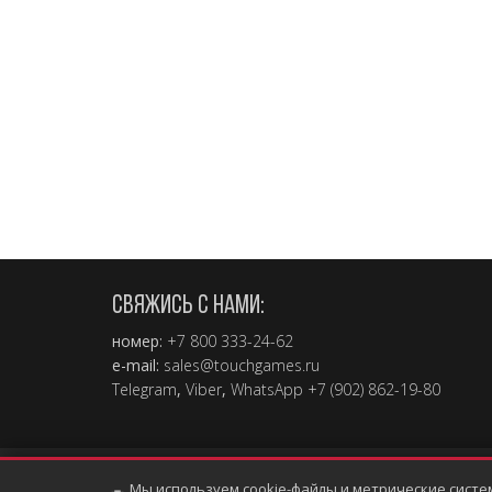
СВЯЖИСЬ С НАМИ:
номер:
+7 800 333-24-62
e-mail:
sales@touchgames.ru
Telegram
,
Viber
,
WhatsApp +7 (902) 862-19-80
Мы используем cookie-файлы и метрические систе
Copyright © 2004 – 2026, TouchGames