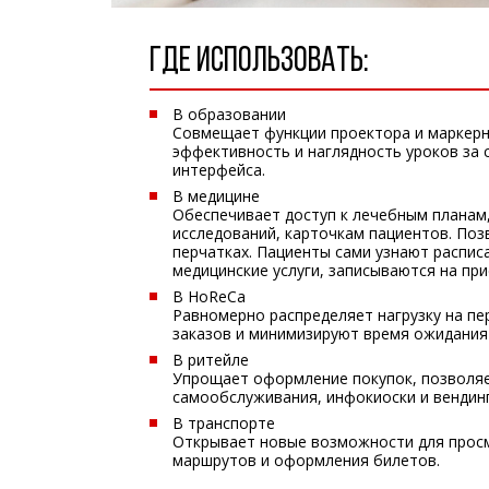
ГДЕ ИСПОЛЬЗОВАТЬ:
В образовании
Совмещает функции проектора и маркерн
эффективность и наглядность уроков за 
интерфейса.
В медицине
Обеспечивает доступ к лечебным планам
исследований, карточкам пациентов. Поз
перчатках. Пациенты сами узнают расписа
медицинские услуги, записываются на п
В HoReCa
Равномерно распределяет нагрузку на пе
заказов и минимизируют время ожидания 
В ритейле
Упрощает оформление покупок, позволя
самообслуживания, инфокиоски и вендин
В транспорте
Открывает новые возможности для просм
маршрутов и оформления билетов.