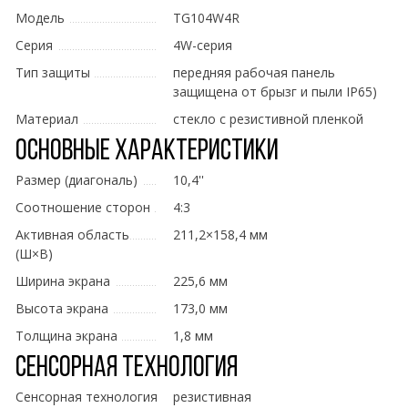
Модель
TG104W4R
Серия
4W-серия
Тип защиты
передняя рабочая панель
защищена от брызг и пыли IP65)
Материал
стекло с резистивной пленкой
Основные характеристики
Размер (диагональ)
10,4''
Соотношение сторон
4:3
Активная область
211,2×158,4 мм
(Ш×В)
Ширина экрана
225,6 мм
Высота экрана
173,0 мм
Толщина экрана
1,8 мм
Сенсорная технология
Сенсорная технология
резистивная