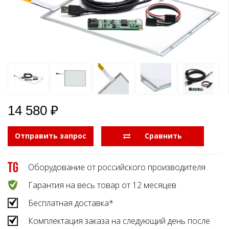
Боковые 
диагональю до 55
дюймов
Промышленные
мониторы для
жестового
управления
Промышленные
мониторы для
монтажа на стену
14 580 ₽
Отправить запрос
  Сравнить
Оборудование от российского производителя
Гарантия на весь товар от 12 месяцев
Бесплатная доставка*
Комплектация заказа на следующий день после