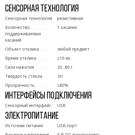
Сенсорная технология
Сенсорная технология
резистивная
Количество
1 касание
поддерживаемых
касаний
Объект отклика
любой предмет
Время отклика
≤10 мс
Сила нажатия
20...80 г
Твёрдость стекла
3H
Прозрачность
≥80%
Интерфейсы подключения
Сенсорный интерфейс
USB
Электропитание
Источник питания
USB-порт
Входное напряжение
5 В DC (контроллер)