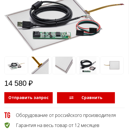
Боковые 
диагональю до 55
дюймов
Промышленные
мониторы для
жестового
управления
Промышленные
мониторы для
монтажа на стену
14 580 ₽
Отправить запрос
  Сравнить
Оборудование от российского производителя
Гарантия на весь товар от 12 месяцев