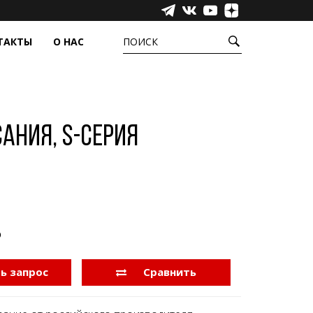
ТАКТЫ
О НАС
ПОИСК
УРЫ
ЕЩЁ
ёжные системы
Сенсорные пленки
фера
Промышленные компьютеры,
ания, S-серия
моноблоки и медиаустройства
Инфракрасные барьеры
Аксессуары
Прозрачные светодиодные экраны
₽
ь запрос
Сравнить