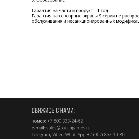
Гарантия на части и продукт - 1 год
Гарантия на сенсорные экраны S серии не распр
обслуживания и несанкционированных модификац
СВЯЖИСЬ С НАМИ:
номер:
+7 800 333-24-62
e-mail:
sales@touchgames.ru
Telegram
,
Viber
,
WhatsApp +7 (902) 862-19-80