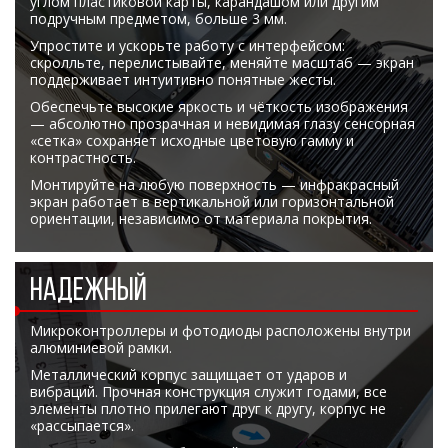
углом пластиковой карты, карандашом или другим
подручным предметом, больше 3 мм.
Упростите и ускорьте работу с интерфейсом:
скролльте, перелистывайте, меняйте масштаб — экран
поддерживает интуитивно понятные жесты.
Обеспечьте высокие яркость и чёткость изображения
— абсолютно прозрачная и невидимая глазу сенсорная
«сетка» сохраняет исходные цветовую гамму и
контрастность.
Монтируйте на любую поверхность — инфракрасный
экран работает в вертикальной или горизонтальной
ориентации, независимо от материала покрытия.
НАДЕЖНЫЙ
Микроконтроллеры и фотодиоды расположены внутри
алюминиевой рамки.
Металлический корпус защищает от ударов и
вибраций. Прочная конструкция служит годами, все
элементы плотно прилегают друг к другу, корпус не
«рассыпается».