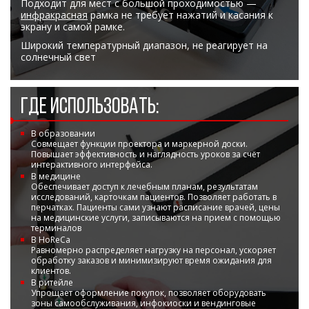
Подходит для мест с большой проходимостью —
инфракрасная
рамка не требует нажатий и касания к
экрану и самой рамке.
Широкий температурный диапазон, не реагирует на
солнечный свет
ГДЕ ИСПОЛЬЗОВАТЬ:
В образовании
Совмещает функции проектора и маркерной доски.
Повышает эффективность и наглядность уроков за счёт
интерактивного интерфейса.
В медицине
Обеспечивает доступ к лечебным планам, результатам
исследований, карточкам пациентов. Позволяет работать в
перчатках. Пациенты сами узнают расписание врачей, цены
на медицинские услуги, записываются на прием с помощью
терминалов
В HoReCa
Равномерно распределяет нагрузку на персонал, ускоряет
обработку заказов и минимизируют время ожидания для
клиентов.
В ритейле
Упрощает оформление покупок, позволяет оборудовать
зоны самообслуживания, инфокиоски и вендинговые