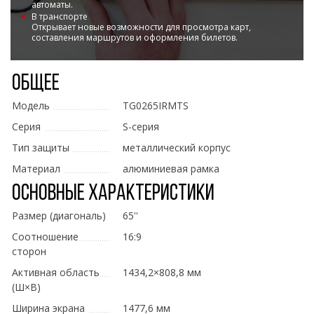
автоматы.
В транспорте
Открывает новые возможности для просмотра карт,
составления маршрутов и оформления билетов.
Общее
Модель
TG0265IRMTS
Серия
S-серия
Тип защиты
металлический корпус
Материал
алюминиевая рамка
Основные характеристики
Размер (диагональ)
65''
Соотношение
16:9
сторон
Активная область
1434,2×808,8 мм
(Ш×В)
Ширина экрана
1477,6 мм