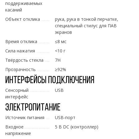
поддерживаемых
касаний
Объект отклика
рука, рука в тонкой перчатке,
специальный стилус для ПАВ
экранов
Время отклика
≤8 мс
Сила нажатия
<10 г
Твёрдость стекла
7H
Прозрачность
≥92%
Интерфейсы подключения
Сенсорный
USB
интерфейс
Электропитание
Источник питания
USB-порт
Входное
5 В DC (контроллер)
напряжение