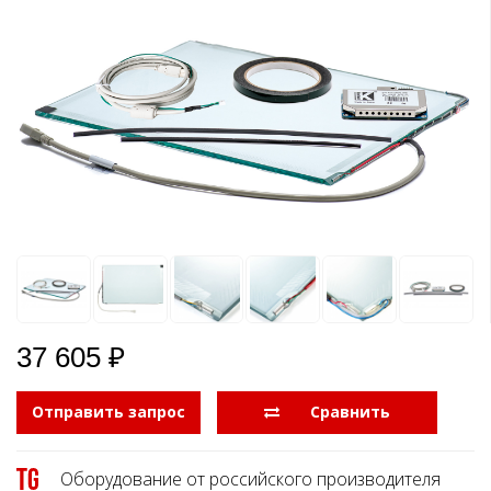
Боковые 
диагональю до 55
дюймов
Промышленные
мониторы для
жестового
управления
Промышленные
мониторы для
монтажа на стену
37 605 ₽
Отправить запрос
  Сравнить
Оборудование от российского производителя