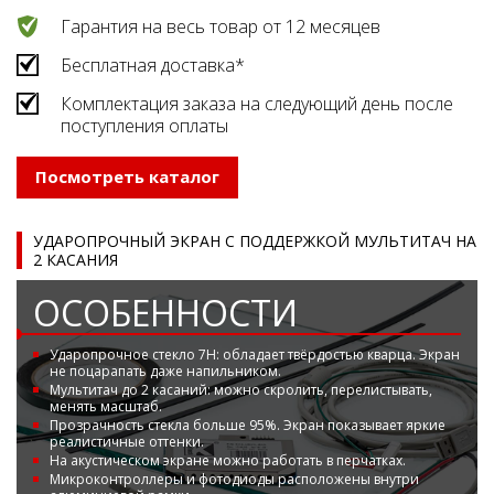
Гарантия на весь товар от 12 месяцев
Бесплатная доставка*
Комплектация заказа на следующий день после
поступления оплаты
Посмотреть каталог
УДАРОПРОЧНЫЙ ЭКРАН С ПОДДЕРЖКОЙ МУЛЬТИТАЧ НА
2 КАСАНИЯ
ОСОБЕННОСТИ
Ударопрочное стекло 7Н: обладает твёрдостью кварца. Экран
не поцарапать даже напильником.
Мультитач до 2 касаний: можно скролить, перелистывать,
менять масштаб.
Прозрачность стекла больше 95%. Экран показывает яркие
реалистичные оттенки.
На акустическом экране можно работать в перчатках.
Микроконтроллеры и фотодиоды расположены внутри