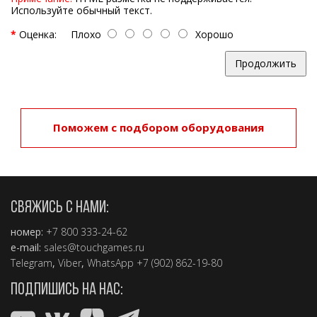
Используйте обычный текст.
Оценка:
Плохо
Хорошо
Продолжить
Поможем с подбором оборудования
СВЯЖИСЬ С НАМИ:
номер:
+7 800 333-24-62
e-mail:
sales@touchgames.ru
Telegram
,
Viber
,
WhatsApp +7 (902) 862-19-80
ПОДПИШИСЬ НА НАС: