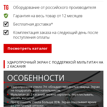
Оборудование от российского производителя
Гарантия на весь товар от 12 месяцев
Бесплатная доставка*
Комплектация заказа на следующий день после
поступления оплаты
Посмотреть каталог
УДАРОПРОЧНЫЙ ЭКРАН С ПОДДЕРЖКОЙ МУЛЬТИТАЧ НА
2 КАСАНИЯ
ОСОБЕННОСТИ
Ударопрочное стекло 7Н: обладает твёрдостью кварца. Экран
не поцарапать даже напильником.
Мультитач до 2 касаний: можно скролить, перелистывать,
менять масштаб.
Прозрачность стекла больше 95%. Экран показывает яркие
реалистичные оттенки.