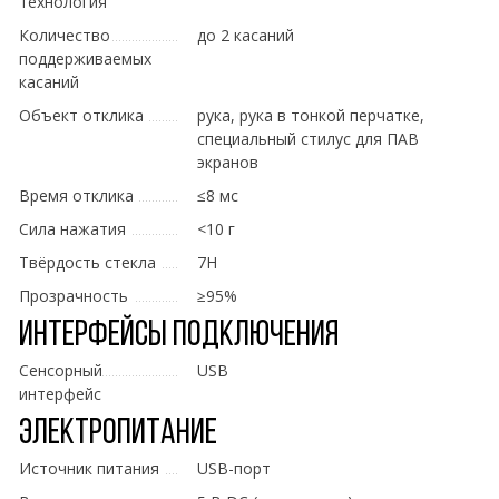
технология
Количество
до 2 касаний
поддерживаемых
касаний
Объект отклика
рука, рука в тонкой перчатке,
специальный стилус для ПАВ
экранов
Время отклика
≤8 мс
Сила нажатия
<10 г
Твёрдость стекла
7H
Прозрачность
≥95%
Интерфейсы подключения
Сенсорный
USB
интерфейс
Электропитание
Источник питания
USB-порт