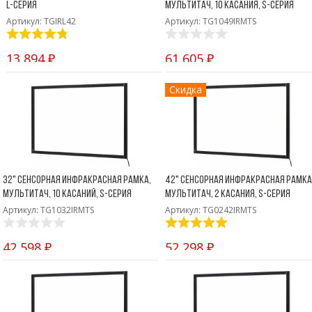
Боковые 
L-серия
мультитач, 10 касания, S-серия
диагональю до 55
Артикул: TGIRL42
Артикул: TG1049IRMTS
дюймов
Промышленные
мониторы для
13 894 ₽
61 605 ₽
жестового
управления
Скидка
Промышленные
мониторы для
монтажа на стену
32" Сенсорная инфракрасная рамка,
42" Сенсорная инфракрасная рамка
мультитач, 10 касаний, S-серия
мультитач, 2 касания, S-серия
Артикул: TG1032IRMTS
Артикул: TG0242IRMTS
42 598 ₽
52 298 ₽