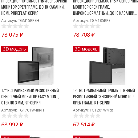
проекционно-емкостный сенсорный
проекционно-ёмкостный сенсорны
монитор Open Frame, до 10 касаний,
монитор Open Frame,
HDMI, PureFlat-серия
широкоформатный, до 10 касаний,
DVI, PureFlat-серия
Артикул: TGM15RPEH
Артикул: TGM185RPE
78 075 ₽
78 708 ₽
3D модель
3D модель
17'' Встраиваемый резистивный
12’’ Встраиваемый промышленный
сенсорный монитор Easy Mount,
резистивный сенсорный монитор
стекло 3 мм, RT-серия
Open Frame, KT-серия
Артикул: TG1701W4RRH
Артикул: TG1201W4RR
68 992 ₽
67 514 ₽