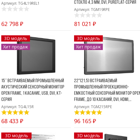
стекло 4,3 мм, DVI, PureFlat-серия
Артикул: TG4L19REL1
Артикул: TGM19RPE
62 798 ₽
81 021 ₽
3D модель
3D модель
Хит продаж
Хит продаж
15’’ Встраиваемый промышленный
22"(21,5) Встраиваемый
акустический сенсорный монитор
промышленный проекционно-
Open Frame, 1 касание, USB, DVI, KT-
емкостный сенсорный монитор Ope
серия
Frame, до 10 касаний, DVI, HDMI,
PureFlat-серия
Артикул: TG4L15R
Артикул: TGM215RPE
68 433 ₽
96 165 ₽
3D модель
3D модель