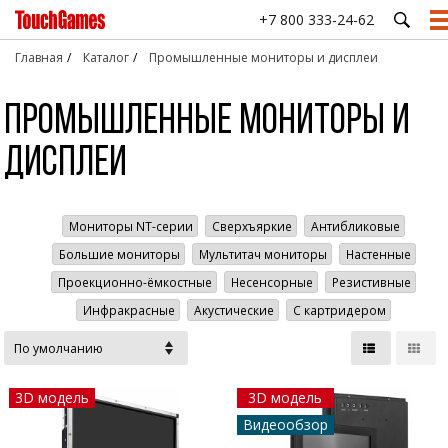
+7 800 333-24-62
Главная
Каталог
Промышленные мониторы и дисплеи
Промышленные мониторы и
ПРОМЫШЛЕННЫЕ
СФЕРЫ ПРИМЕНЕНИЯ ОБОРУДОВАНИЯ TOUCHGAMES
ПОДДЕРЖКА
СТАТЬИ
СЕНСОРНЫЕ
АНТИВА
МОНИТОРЫ И
ЭКРАНЫ
КЛАВИАТ
Производство и
Подбор оборудования
HoReCa
База знаний
Государственный
дисплеи
ДИСПЛЕИ
МАНИПУ
промышленность
Проекционно-
сектор
Техническая поддержка
Медицина
Как сделать?
Встраиваемые
ёмкостные
Настольн
Музеи и выставки
Платёжные
промышленные
экраны
клавиату
Доставка
Ритейл
Опросы и тесты
системы
мониторы
Девять причин
Резистивные
Встраива
Мониторы NT-серии
Сверхъяркие
Антибликовые
Драйверы
Транспорт и
Просто почитать
EasyMount
выбрать
Соцсфера
панели
клавиату
навигация
touchgames для
Большие мониторы
Мультитач мониторы
Настенные
Часто задаваемые вопросы
Встраиваемые
медицины
Акустические
Клавиату
промышленные
Проекционно-ёмкостные
Несенсорные
Резистивные
(ПАВ) экраны
трекболо
мониторы
Инфракрасные
Акустические
С картридером
OpenFrame
Инфракрасные
Клавиату
экраны и
тачпадом
Сверхъяркие
рамки
промышленные
Антиванд
мониторы
манипуля
3D модель
3D модель
Антивандальные
Цифровы
Видеообзор
мониторы с
клавиату
большой