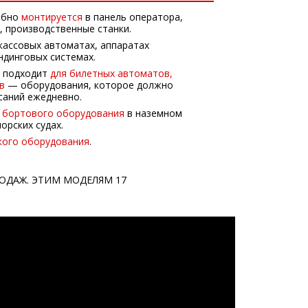
обно
монтируется
в панель оператора,
, производственные станки.
кассовых автоматах, аппаратах
ндинговых системах.
ь подходит
для билетных автоматов,
в
— оборудования, которое должно
саний ежедневно.
е бортового оборудования
в наземном
орских судах.
кого оборудования
.
ОДАЖ. ЭТИМ МОДЕЛЯМ 17