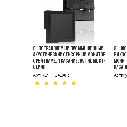
8’’ Встраиваемый промышленный
8'' Н
акустический сенсорный монитор
емкос
Open Frame, 1 касание, DVI, HDMI, KT-
монит
серия
касан
Артикул: TG4L08R
Артик