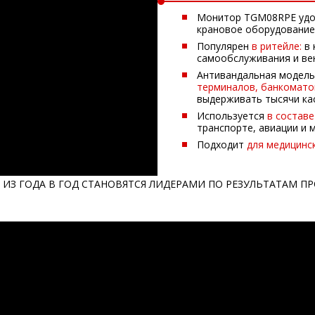
Монитор TGM08RPE уд
крановое оборудование
Популярен
в ритейле:
в 
самообслуживания и ве
Антивандальная модел
терминалов, банкомато
выдерживать тысячи ка
Используется
в состав
транспорте, авиации и м
Подходит
для медицинс
ИЗ ГОДА В ГОД СТАНОВЯТСЯ ЛИДЕРАМИ ПО РЕЗУЛЬТАТАМ ПР