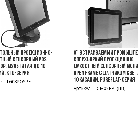
астольный проекционно-
8'' Встраиваемый промышл
тный сенсорный POS
сверхъяркий проекционно-
ор, мультитач до 10
ёмкостный сенсорный мон
ий, KTD-серия
Open Frame с датчиком свет
10 касаний, PureFlat-серия
ул: TG08POSPE
Артикул: TGM08RPE(HB)