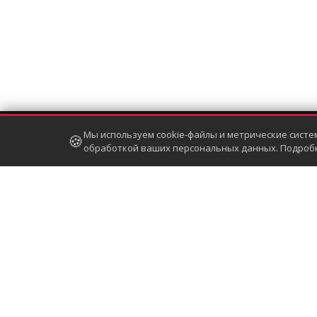
Мы используем cookie-файлы и метрические систе
🍪
СВЯЖИСЬ С НАМИ:
обработкой ваших персональных данных. Подроб
номер:
+7 800 333-24-62
e-mail:
sales@touchgames.ru
Telegram
,
Viber
,
WhatsApp +7 (902) 862-19-80
Copyright © 2004 – 2026, TouchGames