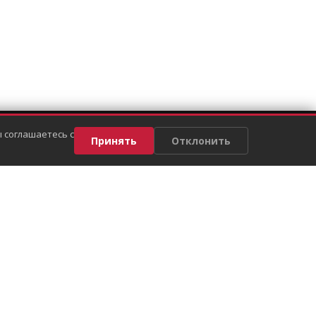
 соглашаетесь с
Принять
Отклонить
Похвалить/пожаловаться
ённая на сайте, не является публичной офертой