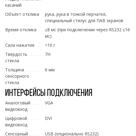
касаний
Объект отклика
рука, рука в тонкой перчатке,
специальный стилус для ПАВ экранов
Время отклика
≤8 мс (при подключении через RS232 ≤16
мс)
Сила нажатия
<10 г
Твёрдость
7H
стекла
Толщина
6 мм
сенсорного
стекла
Интерфейсы подключения
Аналоговый
VGA
видеовход
Цифровой
DVI
видеовход
Сенсорный
USB (опционально RS232)