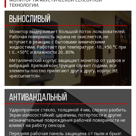
ТЕХНОЛОГИИ.
ВЫНОСЛИВЫЙ
Монитор выдерживает большой поток пользователей.
Рабочая поверхность экрана не окисляется, не
вступает в реакцию с бытовыми химическими
жидкостями. Работает при температуре -10...+50 °C при
t 0...+50°C и влажности 20...80%.
Металлический корпус защищает монитор от ударов и
вибраций. Крепкая конструкция служит годами, все
элементы плотно прилегают друг к другу, корпус НЕ
«рассыпается».
АНТИВАНДАЛЬНЫЙ
Ударопрочное стекло, толщиной 4 мм, сложно разбить.
Экран износостойкий: царапины, потёртости и другие
незначительные повреждения рабочей поверхности не
влияют на работу сенсора.
Передняя рабочая панель защищена от пыли и брызг.