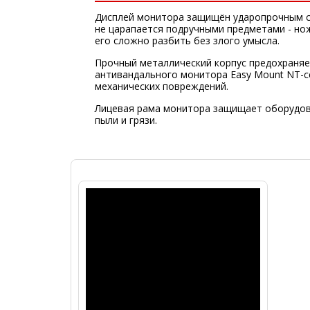
Дисплей монитора защищён ударопрочным с
не царапается подручными предметами - но
его сложно разбить без злого умысла.
Прочный металлический корпус предохраня
антивандального монитора Easy Mount NT-се
механических повреждений.
Лицевая рама монитора защищает оборудов
пыли и грязи.