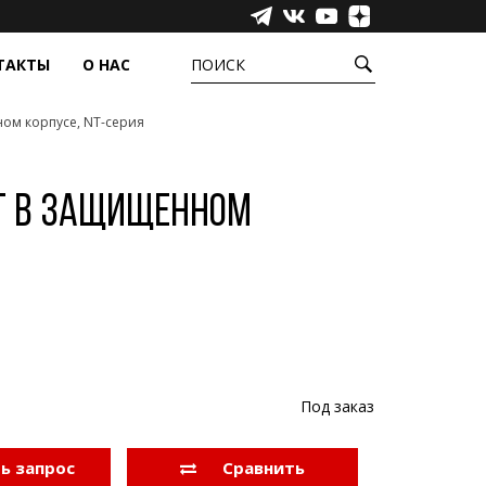
ТАКТЫ
О НАС
ПОИСК
ом корпусе, NT-серия
УРЫ
ЕЩЁ
ёжные системы
Сенсорные пленки
фера
Промышленные компьютеры,
t в защищенном
моноблоки и медиаустройства
Инфракрасные барьеры
Аксессуары
Прозрачные светодиодные экраны
Под заказ
ь запрос
Сравнить