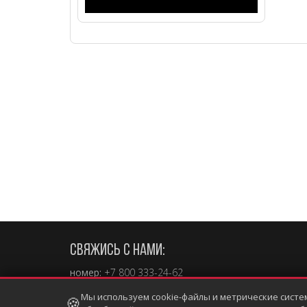
СВЯЖИСЬ С НАМИ:
номер:
+7 800 333-24-62
e-mail:
sales@touchgames.ru
Мы используем cookie-файлы и метрические систе
🍪
Telegram
,
Viber
,
WhatsApp +7 (902) 862-19-80