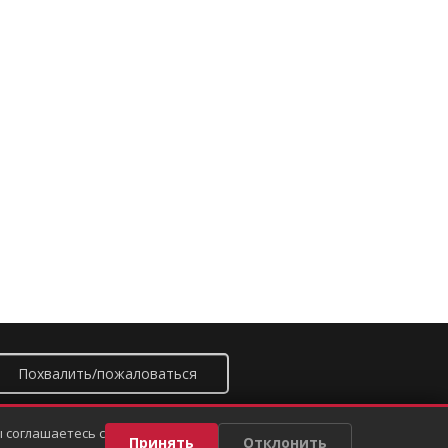
Похвалить/пожаловаться
 соглашаетесь с
Принять
Отклонить