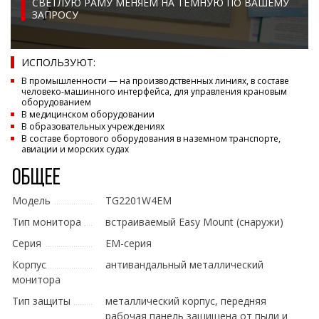
СВЕТЛУЮ РАМУ МЕНЯЕМ НА ТЁМНУЮ ПО ВАШЕМУ
ЗАПРОСУ
ИСПОЛЬЗУЮТ:
В промышленности — на производственных линиях, в составе
человеко-машинного интерфейса, для управления крановым
оборудованием
В медицинском оборудовании
В образовательных учреждениях
В составе бортового оборудования в наземном транспорте,
авиации и морских судах
Общее
Модель
TG2201W4EM
Тип монитора
встраиваемый Easy Mount (снаружи)
Серия
EM-серия
Корпус
антивандальный металлический
монитора
Тип защиты
металлический корпус, передняя
рабочая панель защищена от пыли и