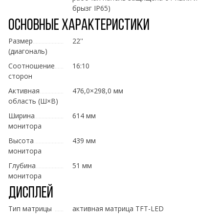
брызг IP65)
Основные характеристики
Размер
22''
(диагональ)
Соотношение
16:10
сторон
Активная
476,0×298,0 мм
область (Ш×В)
Ширина
614 мм
монитора
Высота
439 мм
монитора
Глубина
51 мм
монитора
Дисплей
Тип матрицы
активная матрица TFT-LED