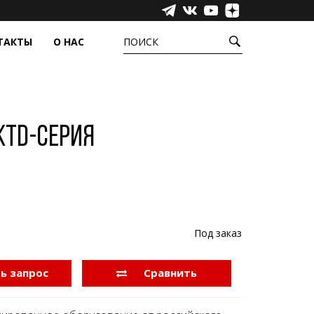
ТАКТЫ
О НАС
ПОИСК
УРЫ
ЕЩЁ
ёжные системы
Сенсорные пленки
фера
Промышленные компьютеры,
KTD-серия
моноблоки и медиаустройства
Инфракрасные барьеры
Аксессуары
Прозрачные светодиодные экраны
Под заказ
ь запрос
Сравнить