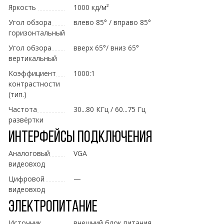
Яркость
1000 кд/м²
Угол обзора
влево 85° / вправо 85°
горизонтальный
Угол обзора
вверх 65°/ вниз 65°
вертикальный
Коэффициент
1000:1
контрастности
(тип.)
Частота
30...80 КГц / 60...75 Гц
развёртки
Интерфейсы подключения
Аналоговый
VGA
видеовход
Цифровой
—
видеовход
Электропитание
Источник
внешний блок питания