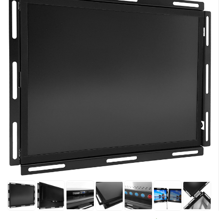
Боковые 
диагональю до 55
дюймов
Промышленные
мониторы для
жестового
управления
Промышленные
мониторы для
монтажа на стену