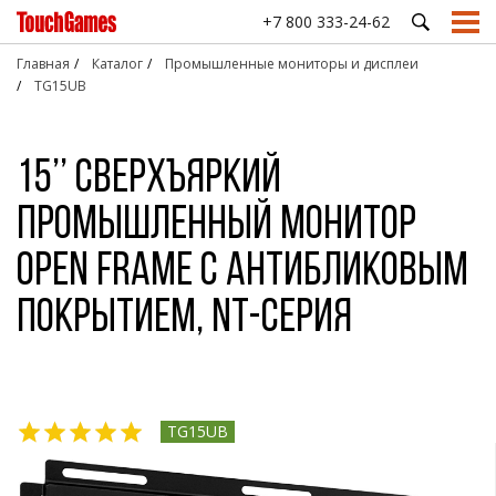
+7 800 333-24-62
Главная
Каталог
Промышленные мониторы и дисплеи
TG15UB
ПРОМЫШЛЕННЫЕ
СФЕРЫ ПРИМЕНЕНИЯ ОБОРУДОВАНИЯ TOUCHGAMES
ПОДДЕРЖКА
СТАТЬИ
СЕНСОРНЫЕ
АНТИВА
МОНИТОРЫ И
ЭКРАНЫ
КЛАВИАТ
Производство и
Подбор оборудования
Девять причин
База знаний
Транспорт и
15’’ Сверхъяркий
ДИСПЛЕИ
МАНИПУ
промышленность
выбрать
Проекционно-
навигация
Техническая поддержка
Как сделать?
Встраиваемые
touchgames для
ёмкостные
Настольн
Музеи и
Государственный
промышленный монитор
промышленные
медицины
экраны
клавиату
Доставка
Опросы и тесты
выставки
сектор
мониторы
HoReCa
Резистивные
Встраива
Драйверы
Просто почитать
EasyMount
Open Frame с антибликовым
Платёжные
панели
клавиату
Медицина
системы
Часто задаваемые вопросы
Встраиваемые
Акустические
Клавиату
покрытием, NT-серия
промышленные
Ритейл
Соцсфера
(ПАВ) экраны
трекболо
мониторы
OpenFrame
Инфракрасные
Клавиату
экраны и
тачпадом
Сверхъяркие
рамки
промышленные
Антиванд
мониторы
манипуля
TG15UB
Антивандальные
Цифровы
мониторы с
клавиату
большой