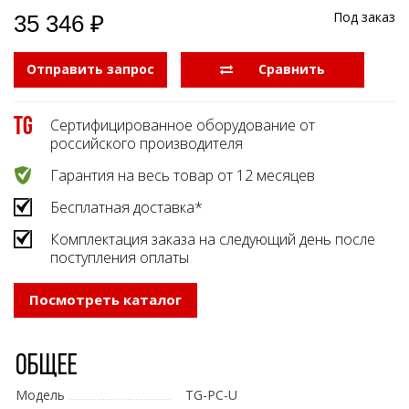
Боковые 
диагональю до 55
Под заказ
35 346 ₽
дюймов
Промышленные
Отправить запрос
  Сравнить
мониторы для
жестового
управления
Сертифицированное оборудование от
Промышленные
российского производителя
мониторы для
монтажа на стену
Гарантия на весь товар от 12 месяцев
Бесплатная доставка*
Комплектация заказа на следующий день после
поступления оплаты
Посмотреть каталог
Общее
Модель
TG-PC-U