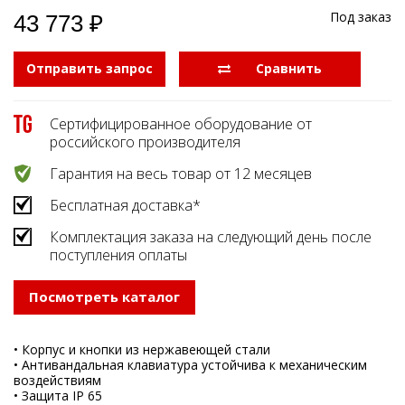
Боковые 
диагональю до 55
Под заказ
43 773 ₽
дюймов
Промышленные
Отправить запрос
  Сравнить
мониторы для
жестового
управления
Сертифицированное оборудование от
Промышленные
российского производителя
мониторы для
монтажа на стену
Гарантия на весь товар от 12 месяцев
Бесплатная доставка*
Комплектация заказа на следующий день после
поступления оплаты
Посмотреть каталог
• Корпус и кнопки из нержавеющей стали
• Антивандальная клавиатура устойчива к механическим
воздействиям
• Защита IP 65