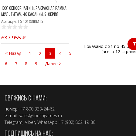
103" Сенсорная инфракрасная рамка,
мультитач, 40 касаний, S-серия
Артикул: TG40103IRMTS
637 955 ₽
Показано с 31 по 45 из 1
(всего 12 страни
< Назад
1
2
3
4
5
6
7
8
9
Далее >
СВЯЖИСЬ С НАМИ:
номер:
+7 800 333-24-62
e-mail:
sales@touchgames.ru
Telegram
,
Viber
,
WhatsApp +7 (902) 862-19-80
ПОДПИШИСЬ НА НАС: