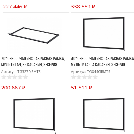
Боковые 
диагональю до 55
227 446 ₽
338 559 ₽
дюймов
Промышленные
мониторы для
жестового
управления
Промышленные
мониторы для
монтажа на стену
70" Сенсорная инфракрасная рамка,
40" Сенсорная инфракрасная рамка
мультитач, 32 касания, S-серия
мультитач, 4 касания, S-серия
Артикул: TG3270IRMTS
Артикул: TG0440IRMTS
200 887 ₽
51 511 ₽