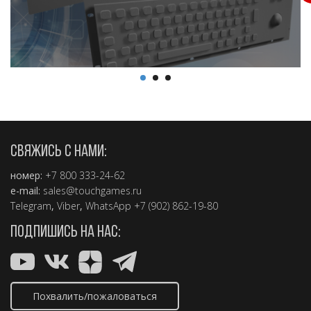
2,5 мин.
СВЯЖИСЬ С НАМИ:
номер:
+7 800 333-24-62
e-mail:
sales@touchgames.ru
Telegram
,
Viber
,
WhatsApp +7 (902) 862-19-80
ПОДПИШИСЬ НА НАС:
Похвалить/пожаловаться