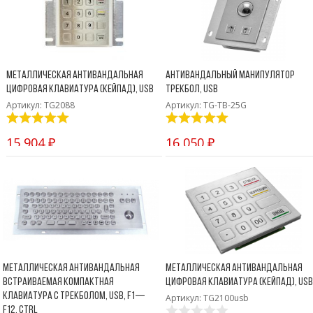
Боковые 
диагональю до 55
дюймов
Промышленные
мониторы для
жестового
Металлическая антивандальная
Антивандальный манипулятор
управления
цифровая клавиатура (кейпад), USB
трекбол, USB
Промышленные
Артикул: TG2088
Артикул: TG-TB-25G
мониторы для
монтажа на стену
15 904 ₽
16 050 ₽
Металлическая антивандальная
Металлическая антивандальная
встраиваемая компактная
цифровая клавиатура (кейпад), USB
клавиатура с трекболом, USB, F1—
Артикул: TG2100usb
F12, Ctrl