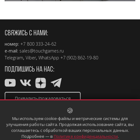
СВЯЖИСЬ С НАМИ:
номер:
+7 800 333-24-62
e-mail:
sales@touchgames.ru
Telegram
,
Viber
,
WhatsApp +7 (902) 862-19-80
ПОДПИШИСЬ НА НАС:
Похвалить/пожаловаться
🍪
Мы используем cookie-файлы и метрические системы для
улучшения работы сайта. Продолжая использование сайта, вы
соглашаетесь с обработкой ваших персональных данных.
Copyright © 2004 – 2026, TouchGames
Подробнее — в
Политике конфиденциальности
.
Политика конфиденциальности
Информация, размещённая