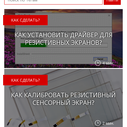
Боковые 
диагональю до 55
дюймов
Промышленные
КАК СДЕЛАТЬ?
мониторы для
жестового
управления
КАК УСТАНОВИТЬ ДРАЙВЕР ДЛЯ
Промышленные
РЕЗИСТИВНЫХ ЭКРАНОВ?
мониторы для
монтажа на стену
4 мин.
КАК СДЕЛАТЬ?
КАК КАЛИБРОВАТЬ РЕЗИСТИВНЫЙ
СЕНСОРНЫЙ ЭКРАН?
2 мин.