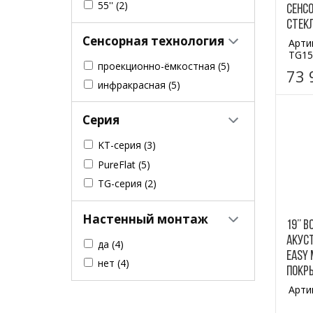
55''
(2)
сенсо
стекл
Сенсорная технология
Арти
TG1
проекционно-ёмкостная
(5)
73 
инфракрасная
(5)
Серия
KT-серия
(3)
PureFlat
(5)
TG-серия
(2)
Настенный монтаж
19’’
акус
да
(4)
Easy 
нет
(4)
покры
Арти