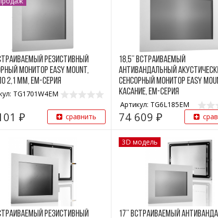
продаж
Встраиваемый резистивный
18,5’’ Встраиваемый
рный монитор Easy Mount,
антивандальный акустическ
о 2,1 мм, EM-серия
сенсорный монитор Easy Moun
касание, EM-серия
кул: TG1701W4EM
Артикул: TG6L185EM
101 ₽
74 609 ₽
сравнить
сра
3D модель
Встраиваемый резистивный
17’’ Встраиваемый антиванд