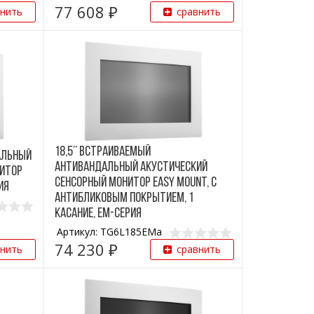
77 608 ₽
внить
сравнить
18,5’’ Встраиваемый
альный
антивандальный акустический
нитор
сенсорный монитор Easy Mount, с
ия
антибликовым покрытием, 1
касание, EM-серия
Артикул: TG6L185EMa
74 230 ₽
внить
сравнить