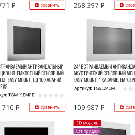
771 ₽
268 397 ₽
сравнить
сра
 Встраиваемый антивандальный
24" Встраиваемый антиванд
кционно-емкостный сенсорный
акустический сенсорный мо
ор Easy Mount, до 10 касаний,
Easy Mount, 1 касание, EM-сер
ерия
Артикул: TG6L24EM
кул: TGM19EMPE
 710 ₽
109 987 ₽
сравнить
сра
3D модель
Хит продаж