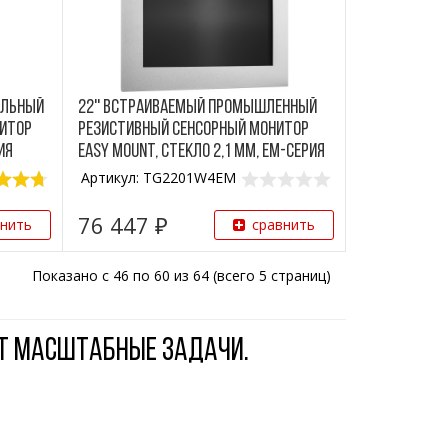
альный
22'' Встраиваемый промышленный
нитор
резистивный сенсорный монитор
ия
Easy Mount, стекло 2,1 мм, EM-серия
Артикул: TG2201W4EM
76 447 ₽
внить
сравнить
Показано с 46 по 60 из 64 (всего 5 страниц)
ют масштабные задачи.