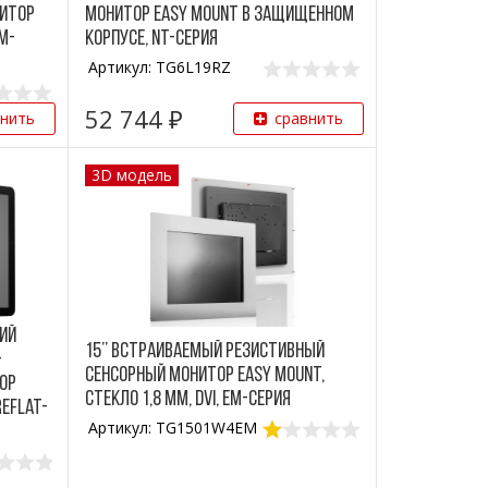
нитор
монитор Easy Mount в защищенном
EM-
корпусе, NT-серия
Артикул: TG6L19RZ
52 744 ₽
внить
сравнить
3D модель
ий
15’’ Встраиваемый резистивный
-
сенсорный монитор Easy Mount,
ор
стекло 1,8 мм, DVI, EM-серия
reFlat-
Артикул: TG1501W4EM