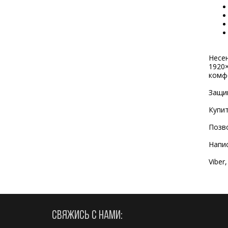
Несе
1920×
комф
Защи
Купи
Позв
Напи
Viber
СВЯЖИСЬ С НАМИ: