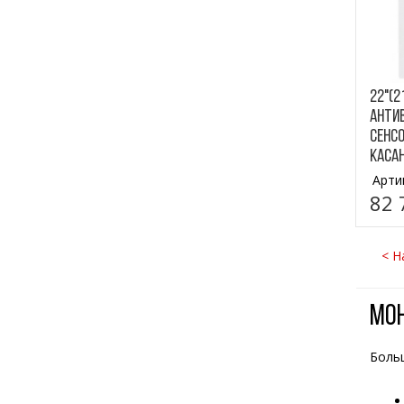
22"(2
анти
сенсо
касан
Арти
82 
< Н
Мон
Боль