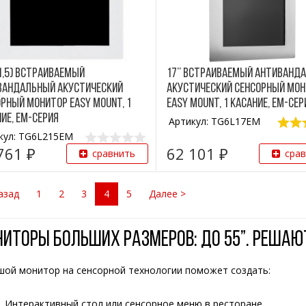
1,5) Встраиваемый
17’’ Встраиваемый антиванд
вандальный акустический
акустический сенсорный мо
рный монитор Easy Mount, 1
Easy Mount, 1 касание, EM-сер
ие, EM-серия
Артикул: TG6L17EM
кул: TG6L215EM
761 ₽
62 101 ₽
сравнить
сра
азад
1
2
3
4
5
Далее >
иторы больших размеров: до 55”. Реша
шой монитор на сенсорной технологии поможет создать:
Интерактивный стол или сенсорное меню в ресторане