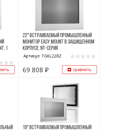
22" Встраиваемый промышленный
ий
монитор Easy Mount в защищенном
t, 1
корпусе, NT-серия
Артикул: TG6L22RZ
69 808 ₽
внить
сравнить
альный
19" Встраиваемый промышленный