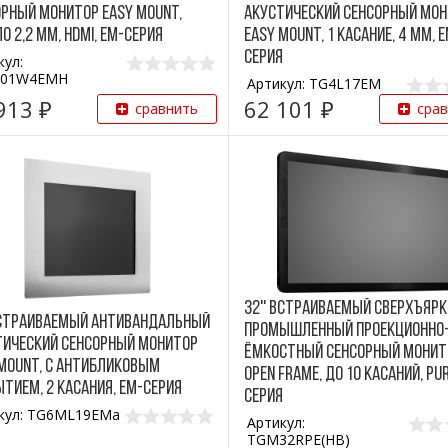
рный монитор Easy Mount,
акустический сенсорный мо
о 2,2 мм, HDMI, EM-серия
Easy Mount, 1 касание, 4 мм, 
серия
кул:
501W4EMH
Артикул: TG4L17EM
913 ₽
62 101 ₽
сравнить
сра
32'' Встраиваемый сверхъярк
 Встраиваемый антивандальный
промышленный проекционно
тический сенсорный монитор
ёмкостный сенсорный монит
Mount, с антибликовым
Open Frame, до 10 касаний, Pu
тием, 2 касания, EM-серия
серия
кул: TG6ML19EMa
Артикул:
TGM32RPE(HB)