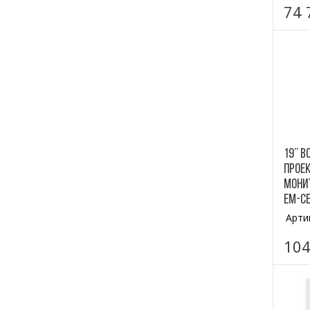
74 
19’’
прое
монит
EM-с
Арти
104