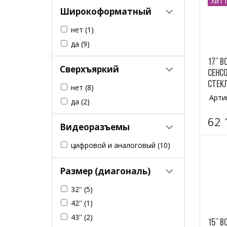
Хит 
Широкоформатный
нет
(1)
да
(9)
17’’ 
Сверхъяркий
сенсо
стекл
нет
(8)
Арти
да
(2)
62 
Видеоразъемы
цифровой и аналоговый
(10)
Размер (диагональ)
32''
(5)
42''
(1)
43''
(2)
15’’ 